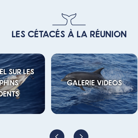
LES CÉTACÉS À LA RÉUNION
IEL SUR LES
PHINS
GALERIE VIDEOS
DENTS