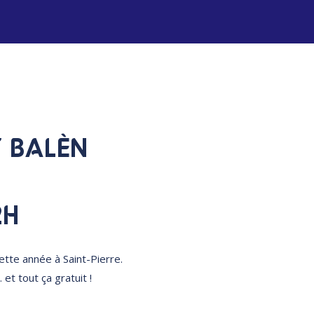
T BALÈN
2H
ette année à Saint-Pierre
.
t tout ça gratuit !