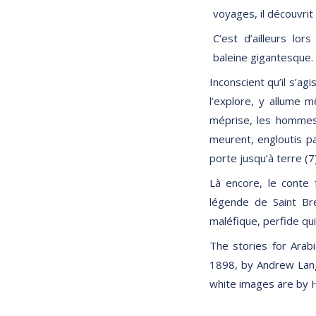
voyages, il découvrit 
C’est d’ailleurs lor
baleine gigantesque.
Inconscient qu’il s’ag
l’explore, y allume 
méprise, les hommes
meurent, engloutis pa
porte jusqu’à terre (7
Là encore, le conte f
légende de Saint Br
maléfique, perfide qui
The stories for Arab
1898, by Andrew Lang
white images are by 