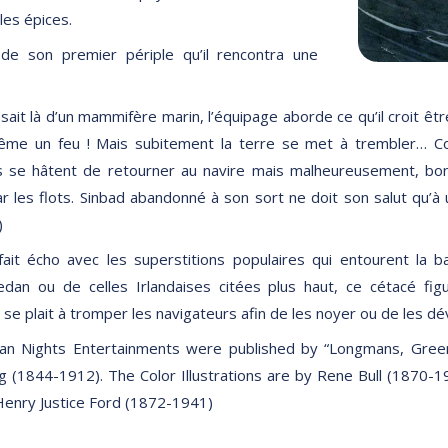
les épices.
s de son premier périple qu’il rencontra une
issait là d’un mammifère marin, l’équipage aborde ce qu’il croit êtr
même un feu ! Mais subitement la terre se met à trembler… Co
 se hâtent de retourner au navire mais malheureusement, bo
r les flots. Sinbad abandonné à son sort ne doit son salut qu’à 
)
ait écho avec les superstitions populaires qui entourent la bal
edan ou de celles Irlandaises citées plus haut, ce cétacé fi
 se plait à tromper les navigateurs afin de les noyer ou de les dévo
ian Nights Entertainments were published by “Longmans, Green
 (1844-1912). The Color Illustrations are by Rene Bull (1870-19
Henry Justice Ford (1872-1941)