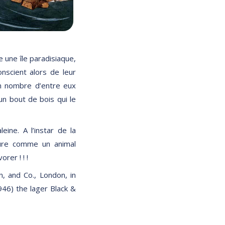
e une île paradisiaque,
nscient alors de leur
n nombre d’entre eux
un bout de bois qui le
eine. A l’instar de la
gure comme un animal
rer ! ! !
, and Co., London, in
46) the lager Black &