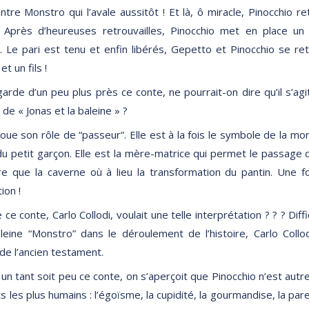
contre Monstro qui l’avale aussitôt ! Et là, ô miracle, Pinocchio 
e. Après d’heureuses retrouvailles, Pinocchio met en place u
 Le pari est tenu et enfin libérés, Gepetto et Pinocchio se re
t un fils !
garde d’un peu plus près ce conte, ne pourrait-on dire qu’il s’agi
e « Jonas et la baleine » ?
joue son rôle de “passeur”. Elle est à la fois le symbole de la mo
 du petit garçon. Elle est la mère-matrice qui permet le passage d
e que la caverne où à lieu la transformation du pantin. Une fo
ion !
ce conte, Carlo Collodi, voulait une telle interprétation ? ? ? Diff
aleine “Monstro” dans le déroulement de l’histoire, Carlo Collod
de l’ancien testament.
t un tant soit peu ce conte, on s’aperçoit que Pinocchio n’est au
s les plus humains : l’égoïsme, la cupidité, la gourmandise, la par