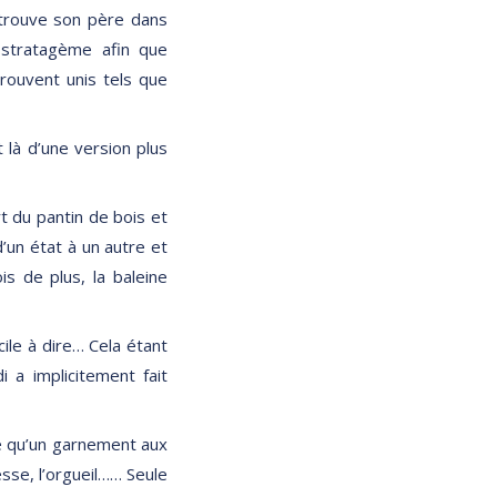
retrouve son père dans
n stratagème afin que
trouvent unis tels que
t là d’une version plus
rt du pantin de bois et
’un état à un autre et
is de plus, la baleine
icile à dire… Cela étant
i a implicitement fait
tre qu’un garnement aux
esse, l’orgueil…… Seule