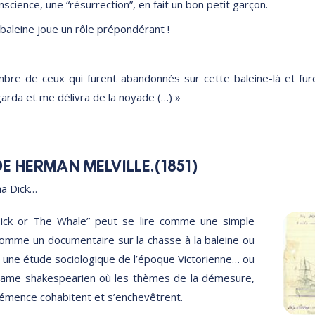
nscience, une “résurrection”, en fait un bon petit garçon.
 baleine joue un rôle prépondérant !
mbre de ceux qui furent abandonnés sur cette baleine-là et fure
rda et me délivra de la noyade (…) »
E HERMAN MELVILLE.(1851)
ha Dick…
ck or The Whale” peut se lire comme une simple
comme un documentaire sur la chasse à la baleine ou
une étude sociologique de l’époque Victorienne… ou
ame shakespearien où les thèmes de la démesure,
 démence cohabitent et s’enchevêtrent.