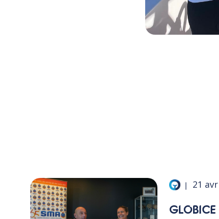
PARTAGER :
21 avr
|
GLOBICE 