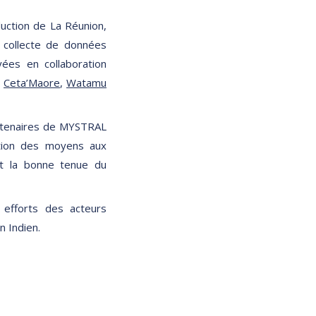
duction de La Réunion,
 collecte de données
yées en collaboration
,
Ceta’Maore
,
Watamu
artenaires de MYSTRAL
ation des moyens aux
et la bonne tenue du
 efforts des acteurs
n Indien.