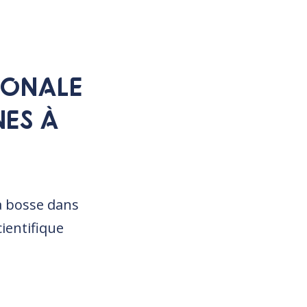
IONALE
NES À
à bosse dans
ientifique